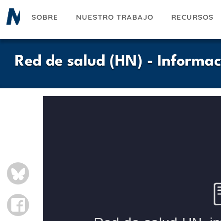
Pasar
SOBRE
NUESTRO TRABAJO
RECURSOS
al
contenido
principal
Red de salud (HN) - Informac
BLUESKY
FACEBOOK