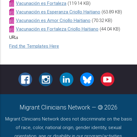
Vacunación es Fortaleza
(119.14 KB)
Vacunación es Esperanza Criollo Haitiano
(63.89 KB)
Vacunación es Amor Criollo Haitiano
(70.32 KB)
Vacunación es Fortaleza Criollo Haitiano
(44.04 KB)
URLs
Find the Templates Here
FACEBOOK
INSTAGRAM
LINKEDIN
BLUESKY
YOUTUBE
Migrant Clinicians Network
—
2026
Migrant Clinicians Network does not discriminate on the basis
of race, color, national origin, gender identity, sexual
orientation, age or disability in our program/activities.