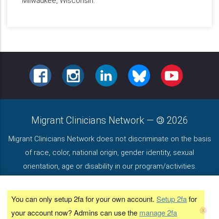
Milwaukee, Wisconsin.
FACEBOOK
INSTAGRAM
LINKEDIN
BLUESKY
YOUTUBE
Migrant Clinicians Network
—
2026
Migrant Clinicians Network does not discriminate on the basis
of race, color, national origin, gender identity, sexual
orientation, age or disability in our program/activities.
Read our non-discrimination policy here
.
You can only setup 2fa for your own account.
Setup 2fa
for
Mensaje
Created, Maintained, and Optimized by
x
your account now? Admins can use the
manage 2fa
de
PerfectCube, LLC