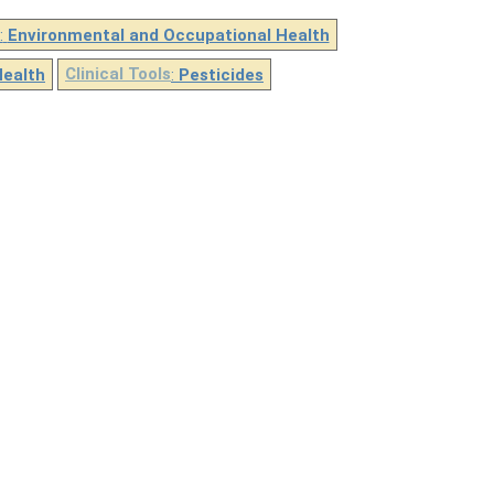
:
Environmental and Occupational Health
Health
Clinical Tools
:
Pesticides