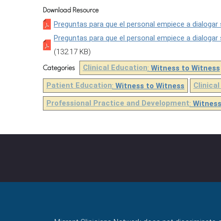
Download Resource
Preguntas para que el personal empiece a dialogar
Preguntas para que el personal empiece a dialogar
(132.17 KB)
Clinical Education
:
Witness to Witness
Categories
Patient Education
:
Witness to Witness
Clinical
Professional Practice and Development
:
Witness