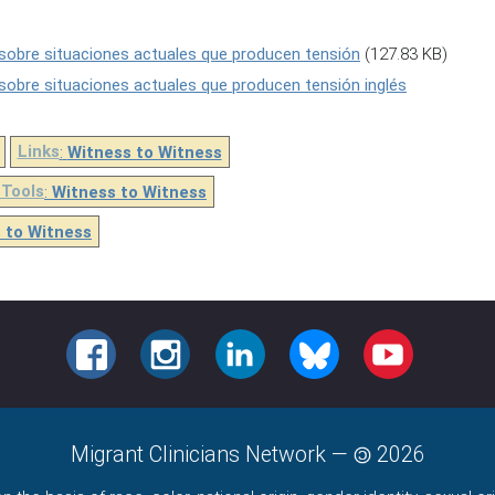
 sobre situaciones actuales que producen tensión
(127.83 KB)
 sobre situaciones actuales que producen tensión inglés
Links
:
Witness to Witness
 Tools
:
Witness to Witness
 to Witness
FACEBOOK
INSTAGRAM
LINKEDIN
BLUESKY
YOUTUBE
Migrant Clinicians Network
—
2026