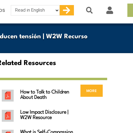
Select
OS
your
language
roducen tensión | W2W Recurso
Related Resources
more
How to Talk to Children
About Death
Low Impact Disclosure |
W2W Resource
What is Self-Compassion