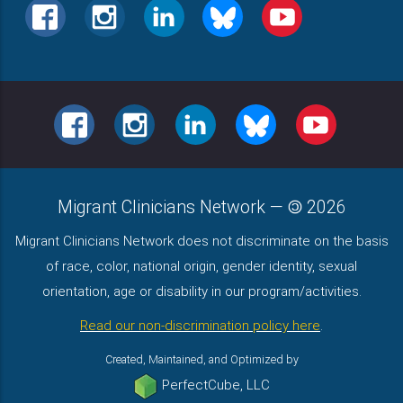
FACEBOOK
INSTAGRAM
LINKEDIN
BLUESKY
YOUTUBE
FACEBOOK
INSTAGRAM
LINKEDIN
BLUESKY
YOUTUBE
Migrant Clinicians Network
—
2026
Migrant Clinicians Network does not discriminate on the basis
of race, color, national origin, gender identity, sexual
orientation, age or disability in our program/activities.
Read our non-discrimination policy here
.
Created, Maintained, and Optimized by
PerfectCube, LLC