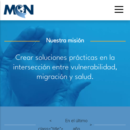
Pasar
al
contenido
principal
Nuestra misión
Crear soluciones prácticas en la
intersección entre vulnerabilidad,
migración y salud.
<
En el último
>
class="title">
año