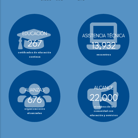
EDUCACIÓN
ASISTENCIA TÉCNICA
267
13,932
certificados de educación
encuentros
continua
ALCANCE
ALIANZAS
22,000
676
miembros de la
organizaciones
comunidad con
alcanzadas
educación y servicios