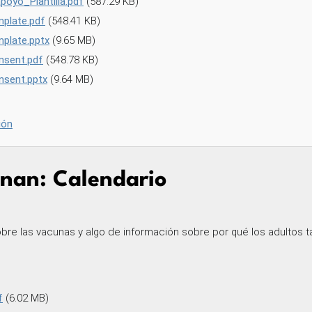
oyo_Plantilla.pdf
(587.29 KB)
plate.pdf
(548.41 KB)
plate.pptx
(9.65 MB)
nsent.pdf
(548.78 KB)
sent.pptx
(9.64 MB)
ión
nan: Calendario
obre las vacunas y algo de información sobre por qué los adultos 
f
(6.02 MB)