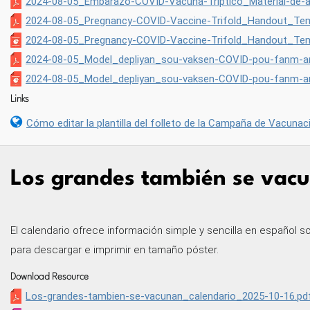
2024-08-05_Embarazo-COVID-Vacuna-Tríptico_Material-de-ap
2024-08-05_Pregnancy-COVID-Vaccine-Trifold_Handout_Tem
2024-08-05_Pregnancy-COVID-Vaccine-Trifold_Handout_Tem
2024-08-05_Model_depliyan_sou-vaksen-COVID-pou-fanm-a
2024-08-05_Model_depliyan_sou-vaksen-COVID-pou-fanm-an
Links
Cómo editar la plantilla del folleto de la Campaña de Vacunac
Los grandes también se vacu
El calendario ofrece información simple y sencilla en español s
para descargar e imprimir en tamaño póster.
Download Resource
Los-grandes-tambien-se-vacunan_calendario_2025-10-16.pd