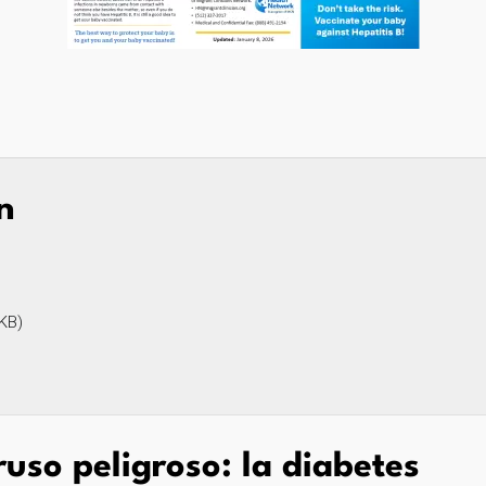
n
 KB)
ruso peligroso: la diabetes