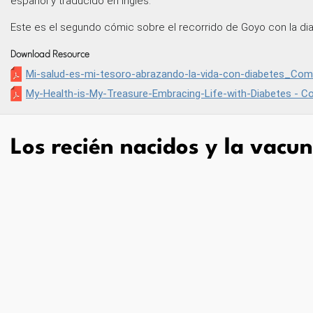
español y traducido en inglés.
Este es el segundo cómic sobre el recorrido de Goyo con la diabe
Download Resource
Mi-salud-es-mi-tesoro-abrazando-la-vida-con-diabetes_Com
My-Health-is-My-Treasure-Embracing-Life-with-Diabetes - C
Los recién nacidos y la vacun