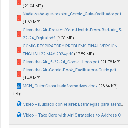
(21.94 MB)
Nadie-sabe-que-respira_Comic_Guia-facilitador.pdf
(1.63 MB)
Clear-the-Air-Protect-Your-Health-From-Bad-Air_5-
22-24_Digital.pdf
(3.08 MB)
COMIC RESPIRATORY PROBLEMS FINAL VERSION
ENGLISH 22 MAY 2024.pdf
(17.59 MB)
Clear-the-Air_5-22-24_Comic+Logo.pdf
(21.78 MB)
Clear-the-Air-Comic-Book_Facilitators-Guide.pdf
(1.48 MB)
MCN_GuionCapsulasInformativas.docx
(26.64 KB)
Links
Video - ¡Cuidado con el aire!: Estrategias para atender la salud respiratoria comunitaria y ocupacional
Video - Take Care with Air! Strategies to Address Community and Occupational Respiratory Health