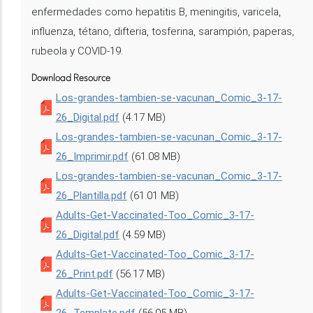
enfermedades como hepatitis B, meningitis, varicela,
influenza, tétano, difteria, tosferina, sarampión, paperas,
rubeola y COVID-19.
Download Resource
Los-grandes-tambien-se-vacunan_Comic_3-17-
26_Digital.pdf
(4.17 MB)
Los-grandes-tambien-se-vacunan_Comic_3-17-
26_Imprimir.pdf
(61.08 MB)
Los-grandes-tambien-se-vacunan_Comic_3-17-
26_Plantilla.pdf
(61.01 MB)
Adults-Get-Vaccinated-Too_Comic_3-17-
26_Digital.pdf
(4.59 MB)
Adults-Get-Vaccinated-Too_Comic_3-17-
26_Print.pdf
(56.17 MB)
Adults-Get-Vaccinated-Too_Comic_3-17-