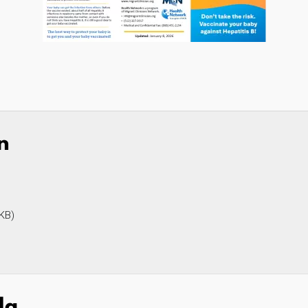
n
 KB)
la