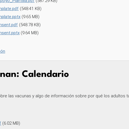
oyo_Plantilla.pdf
(587.29 KB)
plate.pdf
(548.41 KB)
plate.pptx
(9.65 MB)
nsent.pdf
(548.78 KB)
sent.pptx
(9.64 MB)
ión
nan: Calendario
obre las vacunas y algo de información sobre por qué los adultos 
f
(6.02 MB)