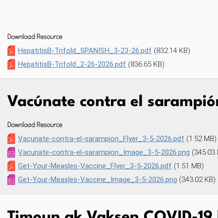
NKEDIN
AIL
Download Resource
HepatitisB-Trifold_SPANISH_3-23-26.pdf
(832.14 KB)
HepatitisB-Trifold_2-26-2026.pdf
(836.65 KB)
Vacúnate contra el sarampió
Download Resource
Vacunate-contra-el-sarampion_Flyer_3-5-2026.pdf
(1.52 MB)
Vacunate-contra-el-sarampion_Image_3-5-2026.png
(345.03
Get-Your-Measles-Vaccine_Flyer_3-5-2026.pdf
(1.51 MB)
Get-Your-Measles-Vaccine_Image_3-5-2026.png
(343.02 KB)
Timoun ak Vaksen COVID-19 