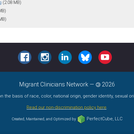
g
(2.08 MB)
MB)
 MB)
FACEBOOK
INSTAGRAM
LINKEDIN
BLUESKY
YOUTUBE
Migrant Clinicians Network
—
2026
the basis of race, color, national origin, gender identity, sexual orie
Read our non-discrimination policy here
.
PerfectCube, LLC
Created, Maintained, and Optimized by