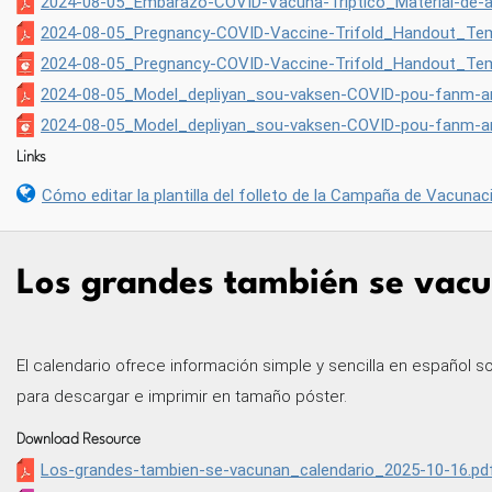
2024-08-05_Embarazo-COVID-Vacuna-Tríptico_Material-de-ap
2024-08-05_Pregnancy-COVID-Vaccine-Trifold_Handout_Tem
2024-08-05_Pregnancy-COVID-Vaccine-Trifold_Handout_Tem
2024-08-05_Model_depliyan_sou-vaksen-COVID-pou-fanm-a
2024-08-05_Model_depliyan_sou-vaksen-COVID-pou-fanm-an
Links
Cómo editar la plantilla del folleto de la Campaña de Vacunac
Los grandes también se vacu
El calendario ofrece información simple y sencilla en español s
para descargar e imprimir en tamaño póster.
Download Resource
Los-grandes-tambien-se-vacunan_calendario_2025-10-16.pd