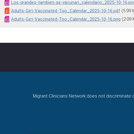
Los-grandes-tambien-se-vacunan_calendario_2025-10-16.pn
Adults-Get-Vaccinated-Too_Calendar_2025-10-16.pdf
(5.99 
Adults-Get-Vaccinated-Too_Calendar_2025-10-16.png
(2.09
Migrant Clinicians Network does not discriminate on 